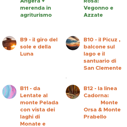
Angera +
Rosa:
merenda in
Vegonno e
agriturismo
Azzate
B9 - il giro del
B10 - il Picuz ,
sole e della
balcone sul
Luna
lago e il
santuario di
San Clemente
.
B11 - da
B12 - la linea
Lentate al
Cadorna:
monte Pelada
Monte
con vista dei
Orsa & Monte
laghi di
Prabello
Monate e