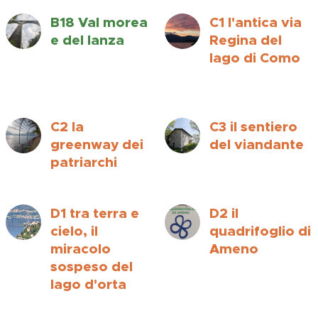
B18 Val morea
C1 l'antica via
e del lanza
Regina del
lago di Como
C2 la
C3 il sentiero
greenway dei
del viandante
patriarchi
D1 tra terra e
D2 il
cielo, il
quadrifoglio di
miracolo
Ameno
sospeso del
lago d'orta