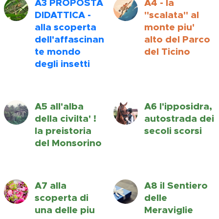
A3
PROPOSTA
A4 - la
DIDATTICA -
"scalata" al
alla scoperta
monte piu'
dell'affascinan
alto del Parco
te mondo
del Ticino
degli insetti
A5 all'alba
A6 l'ipposidra,
della civilta' !
autostrada dei
la preistoria
secoli scorsi
del Monsorino
A7 alla
A8 il Sentiero
scoperta di
delle
una delle piu
Meraviglie