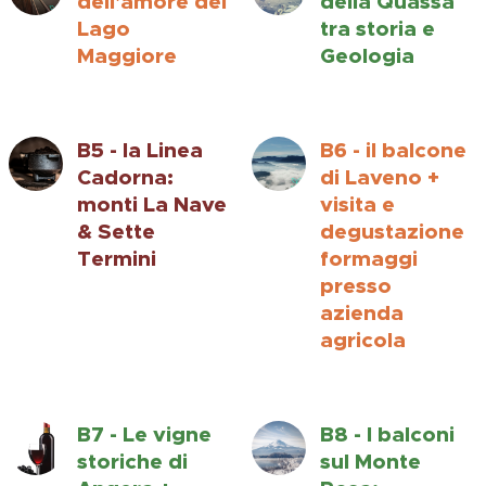
dell'amore del
della Quassa
Lago
tra storia e
Maggiore
Geologia
B5 - la Linea
B6 - il balcone
Cadorna:
di Laveno +
monti La Nave
visita e
& Sette
degustazione
Termini
formaggi
presso
azienda
agricola
B7 - Le vigne
B8 - l balconi
storiche di
sul Monte