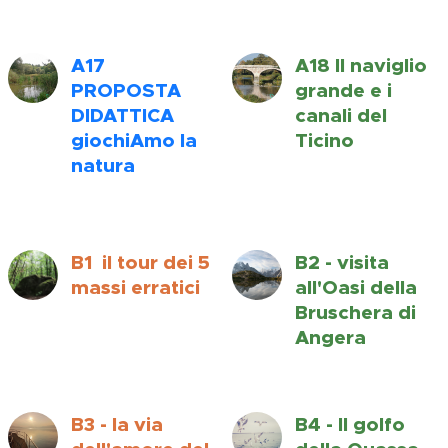
A17
A18 Il naviglio
PROPOSTA
grande e i
DIDATTICA
canali del
giochiAmo la
Ticino
natura
B1 il tour dei 5
B2 - visita
massi erratici
all'Oasi della
Bruschera di
Angera
B3 - la via
B4 - Il golfo