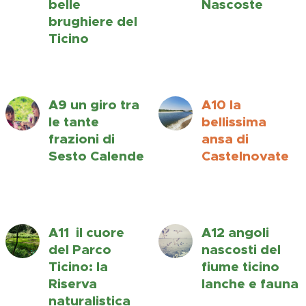
belle
Nascoste
brughiere del
Ticino
A9 un giro tra
A10 la
le tante
bellissima
frazioni di
ansa di
Sesto Calende
Castelnovate
A11 il cuore
A12 angoli
del Parco
nascosti del
Ticino: la
fiume ticino
Riserva
lanche e fauna
naturalistica