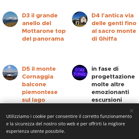
D3 il grande
D4 l'antica via
anello del
delle genti fino
Mottarone top
al sacro monte
del panorama
di Ghiffa
D5 il monte
in fase di
Cornaggia
progettazione
balcone
molte altre
piemontese
emozionanti
sul lago
escursioni
maggiore
nella natura
Utilizziamo i cookie per consentire il corretto funzionamento
e la sicurezza del nostro sito web e per offrirti la migliore
esperienza utente possibile.